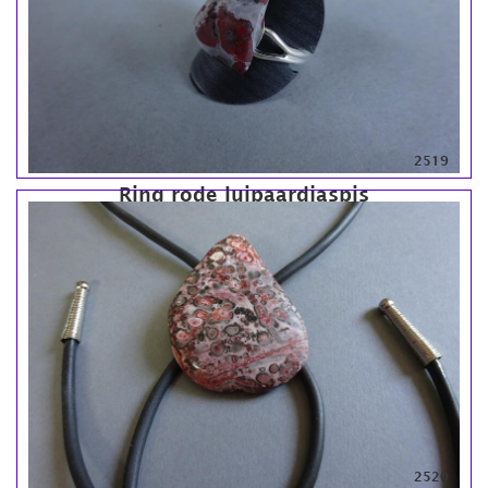
2519
Ring rode luipaardjaspis
2520