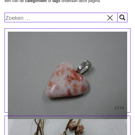
een van de
categorieën
of
tags
onderaan deze pagina.
2554
Hanger zonnesteen hartje