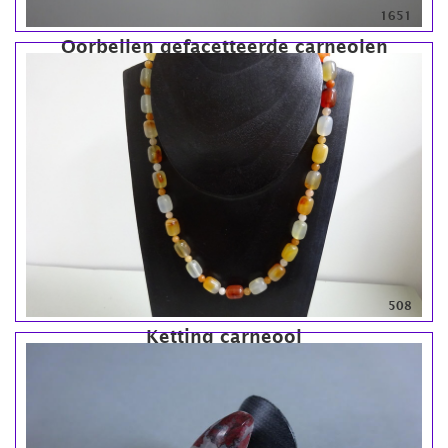
1651
Oorbellen gefacetteerde carneolen
508
Ketting carneool