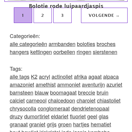
Bolotie rode luipaardjaspis
1
2
3
VOLGENDE →
Categorieën:
alle categorieën
armbanden
boloties
broches
hangers
kettingen
oorbellen
ringen
sierstenen
Tags:
alle tags
K2
acryl
actinoliet
afrika
agaat
alpaca
amazoniet
amethist
ammoniet
aventurijn
azuriet
barnsteen
blauw
boomagaat
breccie
bruin
calciet
carneool
chalcedoon
charoiet
chiastoliet
chrysocolla
conglomeraat
dendrietenopaal
druzy
dumortiriet
eldariet
fluoriet
geel
glas
granaat
graniet
grijs
groen
hartjes
hematiet