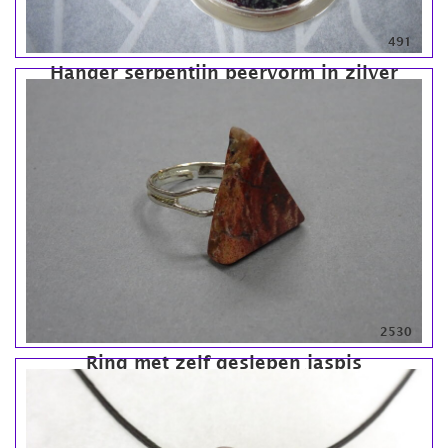
491
Hanger serpentijn peervorm in zilver
2530
Ring met zelf geslepen jaspis