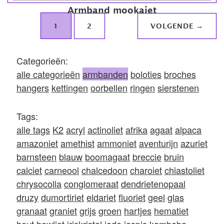
Armband mookaiet
1
2
VOLGENDE →
Categorieën:
alle categorieën
armbanden
boloties
broches
hangers
kettingen
oorbellen
ringen
sierstenen
Tags:
alle tags
K2
acryl
actinoliet
afrika
agaat
alpaca
amazoniet
amethist
ammoniet
aventurijn
azuriet
barnsteen
blauw
boomagaat
breccie
bruin
calciet
carneool
chalcedoon
charoiet
chiastoliet
chrysocolla
conglomeraat
dendrietenopaal
druzy
dumortiriet
eldariet
fluoriet
geel
glas
granaat
graniet
grijs
groen
hartjes
hematiet