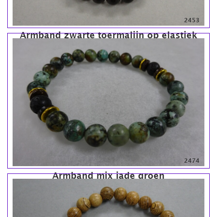
2453
Armband zwarte toermalijn op elastiek
2474
Armband mix jade groen