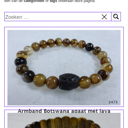
een van de
categorieën
of
tags
onderaan deze pagina.
2475
Armband Botswana agaat met lava