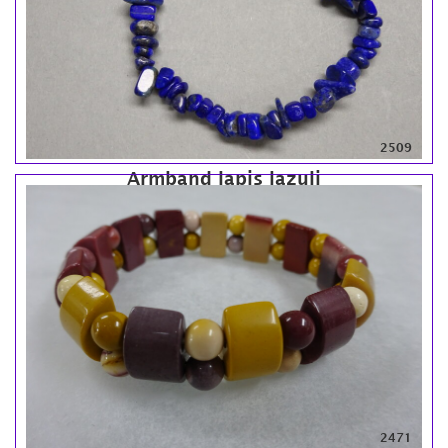
2509
Armband lapis lazuli
2471